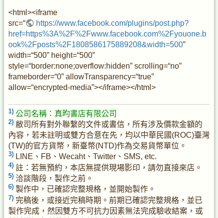
<html><iframe
src=“
https://www.facebook.com/plugins/post.php?
href=https%3A%2F%2Fwww.facebook.com%2Fyouone.b
ook%2Fposts%2F1808586175889208&width=500
”
width=“500” height=“500”
style=“border:none;overflow:hidden” scrolling=“no”
frameborder=“0” allowTransparency=“true”
allow=“encrypted-media”></iframe></html>
1)
公司名稱：真昀書店有限公司
2)
敝司所有對外聯繫的文件或書信，所有涉及價款金額的
內容，若未註明或雙方合意在先，均以中華民國(ROC)臺灣
(TW)的官方貨幣，新臺幣(NTD)作為交易貨幣單位。
3)
LINE、FB、Wecaht、Twitter、SMS, etc.
4)
註：若無預約，本店無提供現場影印，請勿直接來店。
5)
洽談階段，製作之前。
6)
製作中，已確認完整規格，並開始製作。
7)
完稿後，或接近完稿時期。前期已確認完整規格，並已
製作完成，然因雙方不可抗力因素無法完成驗收結案，或