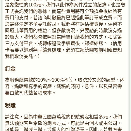
是象徵性的100元。我們以此作為案件成立的紀錄，也是您
正式委託我們的憑據。而這些費用將可全額抵免後續所有
費用的支付。若諮商時數最終已超過此筆訂單成立費，而
您最終決定不予委託敝司，我們將在評估權責後，保留不
歸還此筆費用的權益。但多數情況，只要諮商時數沒有過
於龐大，我們都會依照您當時給付給我們的方式，扣除第
三方支付平台，或轉帳退款手續費後，歸還給您。（信用
卡若要以退刷無手續費處理，必須在系統關帳前明確告知
我們取消委託。）
訂金
為服務總價款的10%～100%不等，取決於文案的類型、內
容、編輯和寫手的資歷、截稿的時間、急件，以及是否需
要由敝司代墊各項成本。
稅賦
請注意，因為中華民國萬萬稅的稅賦規定相當多元，我們
無法預期客戶希望的銷帳方式，可能是由個人或由公司，
可能是二聯或三聯，或個人的扣繳憑單。因此，若雙方未