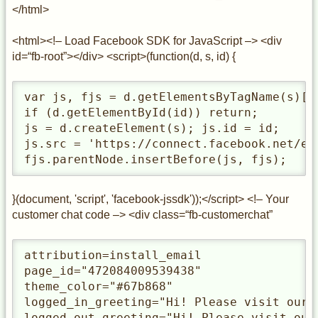
</html>
<html><!– Load Facebook SDK for JavaScript –> <div
id=“fb-root”></div> <script>(function(d, s, id) {
var js, fjs = d.getElementsByTagName(s)[0]
if (d.getElementById(id)) return;

js = d.createElement(s); js.id = id;

js.src = 'https://connect.facebook.net/en
fjs.parentNode.insertBefore(js, fjs);
}(document, 'script', 'facebook-jssdk'));</script> <!– Your
customer chat code –> <div class=“fb-customerchat”
attribution=install_email

page_id="472084009539438"

theme_color="#67b868"

logged_in_greeting="Hi! Please visit our 
logged_out_greeting="Hi! Please visit our