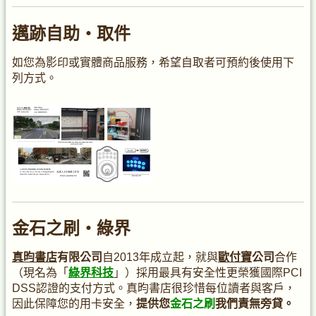
邁跡自助・取件
如您為影印或實體商品服務，希望自取者可預約後使用下
列方式。
金石之刷・綠界
真昀書店
有限公司
自2013年成立起，就與
歐付寶
公司
合作
（現名為「
綠界科技
」）採用最具有安全性更榮獲國際PCI
DSS認證的支付方式。真昀書店很珍惜每位讀者與客戶，
因此保障您的用卡安全，
提供您
金石之刷
我們責無旁貸。