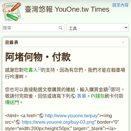
跳至內容
臺灣悠報 YouOne.tw Times
目錄表
阿堵何物・付款
1)
感謝您對
吃書人
的支持，因為有您們，我們才能在翰墨場
行吟澤畔。
2)
您也可以直接點選文章購買的連結，輸入購買金額
即可。
敬請付完款後，回信或填寫下列
表單
。
Pi錢包
刷卡付款
傳送門
。
<html> <a href=“
http://www.youone.tw/pay
”><img
src=“
https://www.youone.org/buy-03.png
” border=“0”
style=“width:200px;height:50px;” target=“_blank”></a>