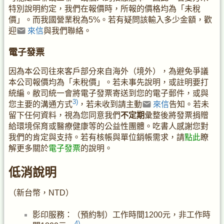
特別說明約定，我們在報價時，所報的價格均為「未稅
價」。而我國營業稅為5%。若有疑問該輸入多少金額，歡
迎
來信
與我們聯絡。
電子發票
因為本公司往來客戶部分來自海外（境外），為避免爭議
本公司報價均為「未稅價」。若未事先說明，或註明要打
統編。敝司統一會將電子發票寄送到您的電子郵件，或與
3)
您主要的溝通方式
，若未收到請主動
來信
告知。若未
留下任何資料，視為您同意我們
不定期
彙整後將發票捐贈
給環境保育或醫療健康等的公益性團體。吃書人感謝您對
我們的肯定與支持。若有核帳與單位銷帳需求，請
點此
瞭
解更多關於
電子發票
的說明。
低消說明
（新台幣，NTD）
影印服務：（預約制）工作時間1200元，非工作時
4)