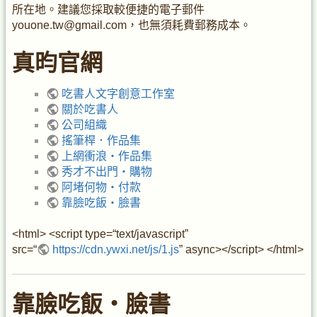
所在地。建議您採取較便捷的電子郵件
youone.tw@gmail.com，也無須耗費郵務成本。
真昀官網
吃書人文字創意工作室
關於吃書人
公司組織
搖筆桿．作品集
上網衝浪・作品集
秀才不出門・購物
阿堵何物・付款
靠臉吃飯・臉書
<html> <script type=“text/javascript”
src=“
https://cdn.ywxi.net/js/1.js
” async></script> </html>
靠臉吃飯・臉書