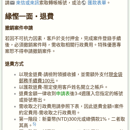
請
來信或來訊
索取轉帳帳號，或洽
匯款表單
。
緣慳一面・退費
撤銷案件申請
若因不可抗力因素，客戶於支付押金，完成案件登錄手續
後，必須撤銷案件時，需收取相關行政費用。特殊優惠專
案恕不得申請撤銷案件。
退費方式
以現金退費-請檢附領據收據，並需額外支付
現金袋
郵務手續費100元
。
以匯款退費-限定使用客戶姓名開立之帳戶。
退費金額一律收到
申請表
後3-4週匯入您指定的帳號
或掛號寄出。
需收取之行政費用請參照下表，因此退費金額=案件
約定費用-需收取之行政費用。
第一階段：新臺幣(NTD)300元或總價款1%，二者取
5)
其高。