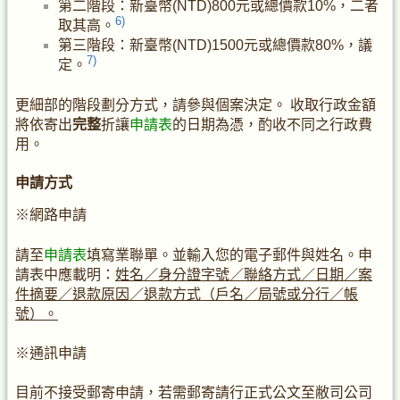
第二階段：新臺幣(NTD)800元或總價款10%，二者
6)
取其高。
第三階段：新臺幣(NTD)1500元或總價款80%，議
7)
定。
更細部的階段劃分方式，請參與個案決定。 收取行政金額
將依寄出
完整
折讓
申請表
的日期為憑，酌收不同之行政費
用。
申請方式
※網路申請
請至
申請表
填寫業聯單。並輸入您的電子郵件與姓名。申
請表中應載明：
姓名／身分證字號／聯絡方式／日期／案
件摘要／退款原因／退款方式（戶名／局號或分行／帳
號）。
※通訊申請
目前不接受郵寄申請，若需郵寄請行正式公文至敝司公司